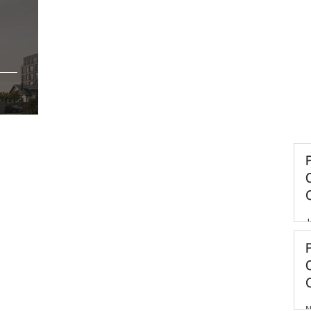
c
J
N