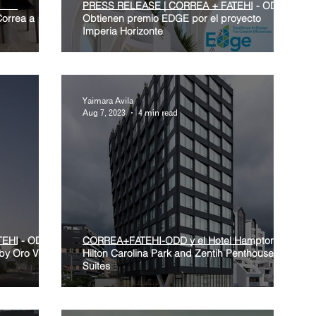
PRESS RELEASE | CORREA + FATEHI - ODD+
Correa a
Obtienen premio EDGE por el proyecto
Imperia Horizonte
Yaimara Avila
Aug 7, 2023
4 min read
TEHI - ODD+
CORREA+FATEHI-ODD y el Hotel Hampton by
 by Oro Verde
Hilton Carolina Park and Zentih Penthouse
Suites