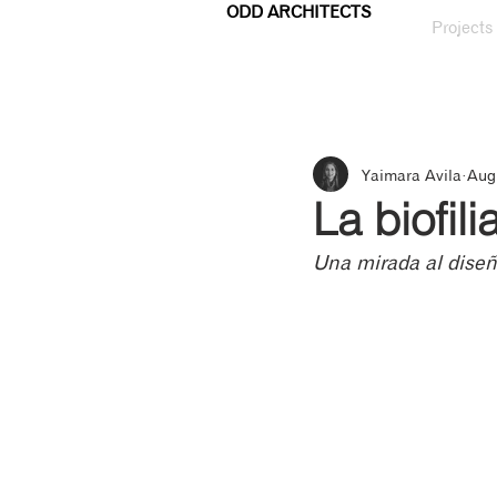
ODD ARCHITECTS
Projects
Yaimara Avila
Aug 
La biofili
Una mirada al diseño