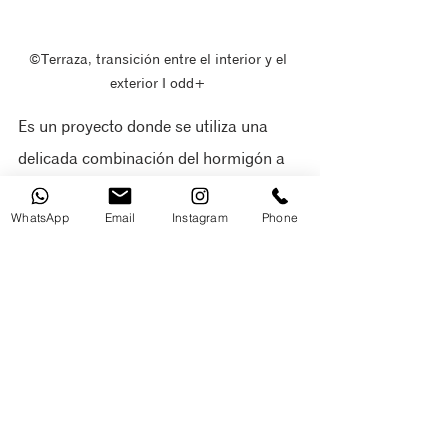
©Terraza, transición entre el interior y el 
exterior ‖ odd+ 
Es un proyecto donde se utiliza una 
delicada combinación del hormigón a 
vista y el acero, con los matices de la 
WhatsApp
Email
Instagram
Phone
madera natural, las transparencias del 
vidrio y el manejo de las entradas de 
luz natural a través del aligeramiento 
de la cubierta, a la vez que se realiza 
una delicada transición entre los 
espacios interiores y exteriores.